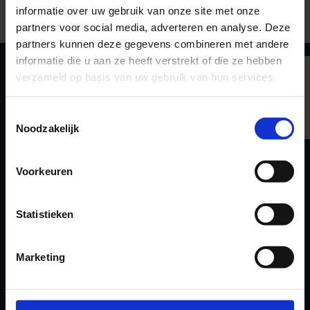
informatie over uw gebruik van onze site met onze
partners voor social media, adverteren en analyse. Deze
partners kunnen deze gegevens combineren met andere
informatie die u aan ze heeft verstrekt of die ze hebben
VOLG ONS
verzameld op basis van uw gebruik van hun services.
Filters
LinkedIn
Toestemmingsselectie
Instagram
Noodzakelijk
Facebook
Twitter
Voorkeuren
WERKGEVERS
Statistieken
Hoe werkt het
Marketing
KANDIDATEN
Vacatures