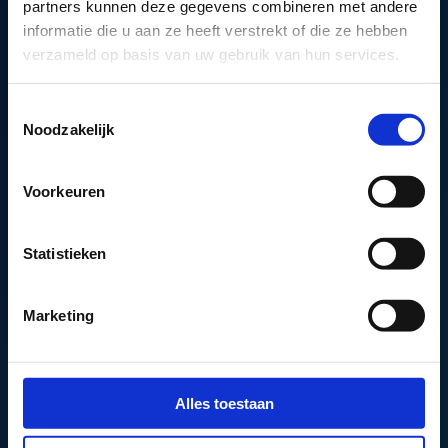
partners kunnen deze gegevens combineren met andere
verdere instructies toe om je wachtwoord aan te
informatie die u aan ze heeft verstrekt of die ze hebben
passen.
verzameld op basis van uw gebruik van hun services.
Toestemmingsselectie
E-MAIL
Noodzakelijk
Voorkeuren
NIEUW WACHTWOORD AANVRAGEN
Statistieken
Marketing
Alles toestaan