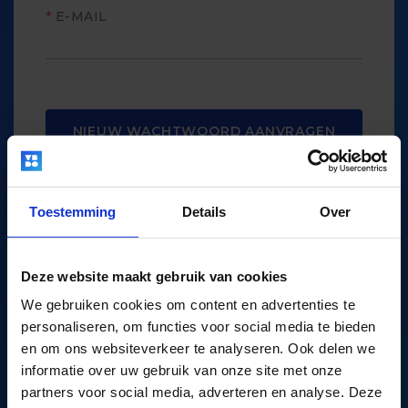
E-MAIL
NIEUW WACHTWOORD AANVRAGEN
Toestemming
Details
Over
WERKZOEKENDE
Deze website maakt gebruik van cookies
We gebruiken cookies om content en advertenties te
personaliseren, om functies voor social media te bieden
Wachtwoord vergeten?
en om ons websiteverkeer te analyseren. Ook delen we
informatie over uw gebruik van onze site met onze
partners voor social media, adverteren en analyse. Deze
Vul je e-mail adres in en wij sturen een e-mail met