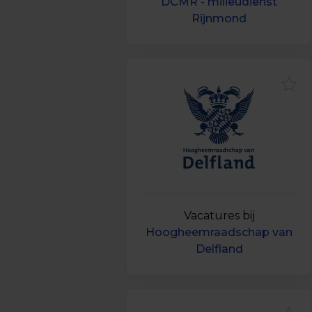
DCMR - milieudienst
Rijnmond
Vacatures bij
Hoogheemraadschap van
Delfland