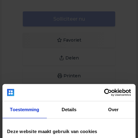
Solliciteer nu
Favoriet
Delen
Printen
Toestemming
Details
Over
Deze vacature is niet actief /
verlopen.
Deze website maakt gebruik van cookies