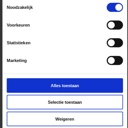
Leefomgeving
Toestemmingsselectie
Noodzakelijk
Provincie Zuid-Holland
Den Haag
Voorkeuren
€ 4.513 - € 6.369
(Maand)
Je bouwt mee aan het
Statistieken
nieuwe geluidloket van de
provincie, adviseert over
complexe
Marketing
geluidsvraagstukken en
draagt bij aan een omgeving
waarin inwoners prettig
kunnen wonen, werken en
Alles toestaan
reizen.
Selectie toestaan
Bekijk vacature
Weigeren