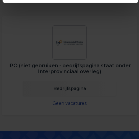
IPO (niet gebruiken - bedrijfspagina staat onder
Interprovinciaal overleg)
Bedrijfspagina
Geen vacatures