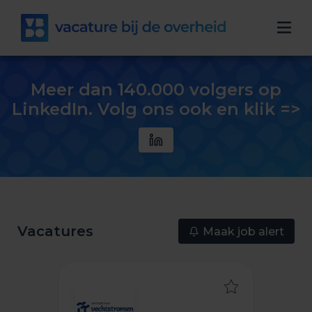
Meer dan 140.000 volgers op
LinkedIn. Volg ons ook en klik =>
Vacatures
Maak job alert