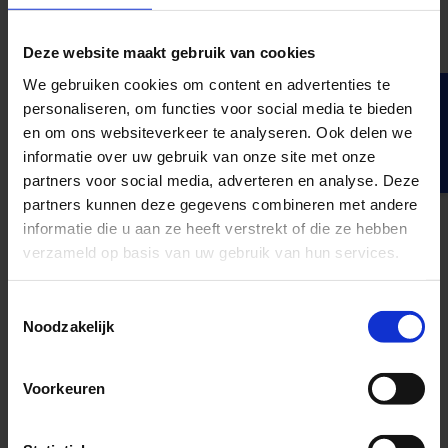
vastgoedopgaven van
Waterschap Limburg en
Deze website maakt gebruik van cookies
werk mee aan uitdagende
projecten die echt impact
We gebruiken cookies om content en advertenties te
maken. Samen zetten we
personaliseren, om functies voor social media te bieden
Filters
onze schouders eronder.
en om ons websiteverkeer te analyseren. Ook delen we
informatie over uw gebruik van onze site met onze
partners voor social media, adverteren en analyse. Deze
Bekijk vacature
partners kunnen deze gegevens combineren met andere
informatie die u aan ze heeft verstrekt of die ze hebben
verzameld op basis van uw gebruik van hun services.
Toestemmingsselectie
Noodzakelijk
Voorkeuren
Beleidsadviseur
Watersysteem