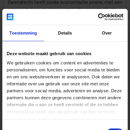
Barendrecht heeft sterke economische positie, met een
grote nadruk op de agro-logistiek. We zijn letterlijk de
verbinding tussen het achterland en de stad. We
verbinden de Hoeksche Waard met Rotterdam en de
Drechtsteden met de havens.
Toestemming
Details
Over
Wilt u meer informatie? Bekijk dan de eigen website van
gemeente Barendrecht
Deze website maakt gebruik van cookies
Vacatures
We gebruiken cookies om content en advertenties te
Bekijk voor alle openstaande vacatures
personaliseren, om functies voor social media te bieden
op:
werkenbijbarendrecht
en om ons websiteverkeer te analyseren. Ook delen we
informatie over uw gebruik van onze site met onze
partners voor social media, adverteren en analyse. Deze
partners kunnen deze gegevens combineren met andere
informatie die u aan ze heeft verstrekt of die ze hebben
verzameld op basis van uw gebruik van hun services.
Toestemmingsselectie