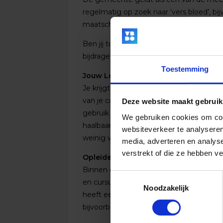
regelmatig op zoek naar ‘vers bloed’, bi
maatschappelijke achtergrond. Mensen 
Ben jij toe aan een nieuwe uitdaging of
bijdrage aan het waarmaken van onze am
Toestemming
Jouw Loopbaan; Jouw Verantwoordeli
Je krijgt veel vrijheid in de manier waaro
van je carrière. Je maakt daarover afspr
Deze website maakt gebruik
gebruik je je functieomschrijving en je
We gebruiken cookies om cont
haalbaar zijn en bekijk je waar eventueel
websiteverkeer te analyseren
weinig verrassingen meer bevatten!
media, adverteren en analys
verstrekt of die ze hebben v
Opleiden en Ontwikkelen
Binnen onze gemeente kennen we een op
Toestemmingsselectie
en cursussen aan die aansluiten op jou
Noodzakelijk
heeft een bemiddelende rol naar medewe
bijvoorbeeld door een verandering in de