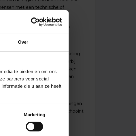
en mensen met een technische of
n aanpakken weten.
en lever met frisse inzichten een
Over
 een grote rol speelt in de ontwikkeling
 professionele ontwikkeling. Daarbij
 met elkaar of de gemaakte afspraken
 media te bieden en om ons
en keer per jaar plaatsvindt kan dan
ze partners voor social
nformatie die u aan ze heeft
ende vakgebieden bieden we trainingen
ok over het Matchpoint. Het Matchpoint
Marketing
or de medewerkers die zich -