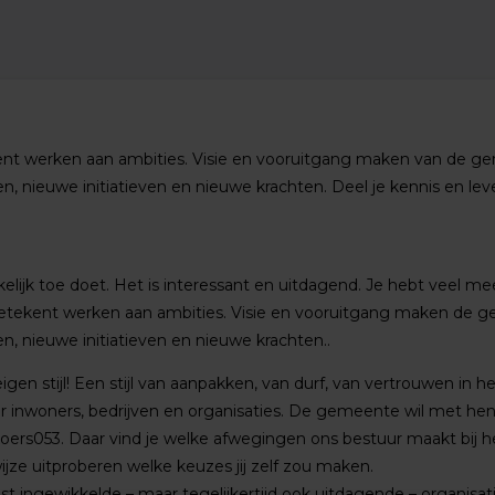
t werken aan ambities. Visie en vooruitgang maken van de ge
ten, nieuwe initiatieven en nieuwe krachten. Deel je kennis en le
lijk toe doet. Het is interessant en uitdagend. Je hebt veel me
ekent werken aan ambities. Visie en vooruitgang maken de g
en, nieuwe initiatieven en nieuwe krachten..
en stijl! Een stijl van aanpakken, van durf, van vertrouwen in
ar inwoners, bedrijven en organisaties. De gemeente wil met h
oers053. Daar vind je welke afwegingen ons bestuur maakt bij het
ijze uitproberen welke keuzes jij zelf zou maken.
ingewikkelde – maar tegelijkertijd ook uitdagende – organisati