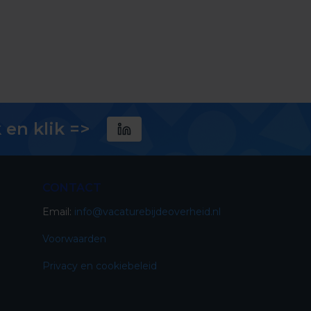
 en klik =>
CONTACT
Email:
info@vacaturebijdeoverheid.nl
Voorwaarden
Privacy en cookiebeleid