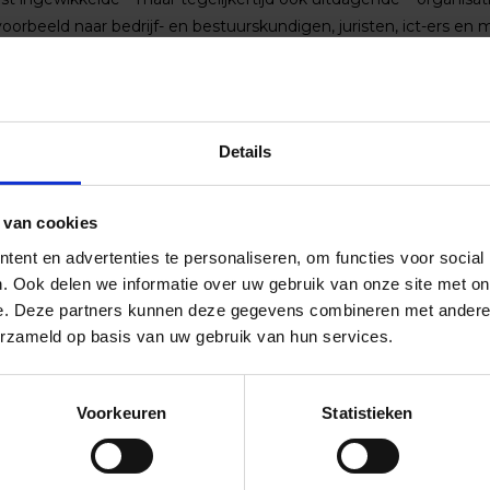
jvoorbeeld naar bedrijf- en bestuurskundigen, juristen, ict-ers 
die iets toevoegen, het verschil kunnen maken. Mensen die va
 ben je net afgestudeerd? Deel dan je opgedane kennis met ons 
bities!
Details
jkheid
p je jouw resultaten behaalt. We vinden het belangrijk dat jij zelf
aken met je leidinggevende. Deze gaan over werkresultaten en je
 van cookies
 competentieprofiel als basis. Op die manier check je regelmatig
ent en advertenties te personaliseren, om functies voor social
 bijsturing nodig is. Het beoordelingsgesprek dat uiteraard ook e
. Ook delen we informatie over uw gebruik van onze site met on
e. Deze partners kunnen deze gegevens combineren met andere i
erzameld op basis van uw gebruik van hun services.
leidingscentrum: de Enschedese School. Op allerlei verschill
w persoonlijke ontwikkelingswensen. Daarnaast beschikken we o
Voorkeuren
Statistieken
rkers, die op zoek zijn naar een nieuwe uitdaging. Maar ook vo
 organisatie - gedwongen zien op zoek te gaan naar ander werk.