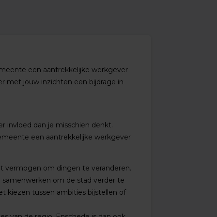
meente een aantrekkelijke werkgever
ver met jouw inzichten een bijdrage in
er invloed dan je misschien denkt.
emeente een aantrekkelijke werkgever
 het vermogen om dingen te veranderen.
en samenwerken om de stad verder te
 kiezen tussen ambities bijstellen of
es van de regio. Enschede is dan ook