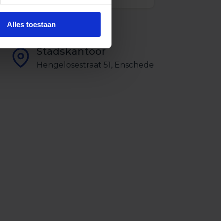
Alles toestaan
Stadskantoor
Hengelosestraat 51, Enschede