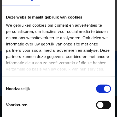
Gemeente Koggenland
(niet genruiken)
Deze website maakt gebruik van cookies
We gebruiken cookies om content en advertenties te
personaliseren, om functies voor social media te bieden
en om ons websiteverkeer te analyseren. Ook delen we
informatie over uw gebruik van onze site met onze
partners voor social media, adverteren en analyse. Deze
partners kunnen deze gegevens combineren met andere
Meer dan 140.000 volgers op
informatie die u aan ze heeft verstrekt of die ze hebben
verzameld op basis van uw gebruik van hun services.
LinkedIn. Volg ons ook en klik =>
Toestemmingsselectie
Noodzakelijk
Voorkeuren
VOLG ONS