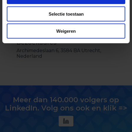
Selectie toestaan
Weigeren
Bezoekadres
Archimedeslaan 6, 3584 BA Utrecht,
Nederland
Meer dan 140.000 volgers op
LinkedIn. Volg ons ook en klik =>