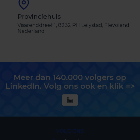
Provinciehuis
Visarenddreef 1, 8232 PH Lelystad, Flevoland,
Nederland
Meer dan 140.000 volgers op
LinkedIn. Volg ons ook en klik =>
VOLG ONS